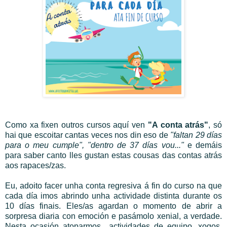
Como xa fixen outros cursos aquí ven
"A conta atrás"
, só
hai que escoitar cantas veces nos din eso de
"faltan 29 días
para o meu cumple", "dentro de 37 días vou..."
e demáis
para saber canto lles gustan estas cousas das contas atrás
aos rapaces/zas.
Eu, adoito facer unha conta regresiva á fin do curso na que
cada día imos abrindo unha actividade distinta durante os
10 días finais. Eles/as agardan o momento de abrir a
sorpresa diaria con emoción e pasámolo xenial, a verdade.
Nesta ocasión atoparmos actividades de equipo, xogos,