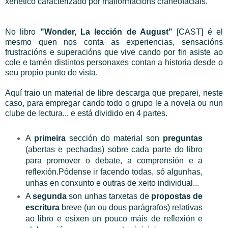
xenético caracterizado por malformacións craneofaciais.
No libro
"Wonder, La lección de August"
[CAST] é el
mesmo quen nos conta as experiencias, sensacións
frustracións e superacións que vive cando por fin asiste ao
cole e tamén distintos personaxes contan a historia desde o
seu propio punto de vista.
Aquí traio un material de libre descarga que preparei, neste
caso, para empregar cando todo o grupo le a novela ou nun
clube de lectura... e está dividido en 4 partes.
A
primeira
sección do material son
preguntas
(abertas e pechadas) sobre cada parte do libro
para promover o debate, a comprensión e a
reflexión.Pódense ir facendo todas, só algunhas,
unhas en conxunto e outras de xeito individual...
A
segunda
son unhas tarxetas de
propostas de
escritura
breve (un ou dous parágrafos) relativas
ao libro e esixen un pouco máis de reflexión e