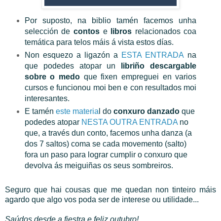
Por suposto, na biblio tamén facemos unha
selección de
contos
e
libros
relacionados coa
temática para telos máis á vista estos días.
Non esquezo
a ligazón a
ESTA ENTRADA
na
que podedes atopar un
libriño descargable
sobre o medo
que fixen empreguei en varios
cursos e funcionou moi ben e con resultados moi
interesantes.
E tamén
este materia
l do
conxuro danzado
que
podedes atopar
NESTA OUTRA ENTRADA
no
que, a través dun conto, facemos unha danza (a
dos 7 saltos) coma se cada movemento (salto)
fora un paso para lograr cumplir o conxuro que
devolva ás meiguiñas os seus sombreiros.
Seguro que hai cousas que me quedan non tinteiro máis
agardo que algo vos poda ser de interese ou utilidade...
Saúdos desde a fiestra e feliz outubro!