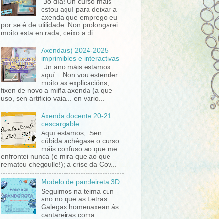
Bo día! Un curso máis
estou aquí para deixar a
axenda que emprego eu
por se é de utilidade. Non prolongarei
moito esta entrada, deixo a di...
Axenda(s) 2024-2025
imprimibles e interactivas
Un ano máis estamos
aquí... Non vou estender
moito as explicacións;
fixen de novo a miña axenda (a que
uso, sen artificio vaia... en vario...
Axenda docente 20-21
descargable
Aquí estamos, Sen
dúbida achégase o curso
máis confuso ao que me
enfrontei nunca (e mira que ao que
rematou chegoulle!); a crise da Cov...
Modelo de pandeireta 3D
Seguimos na teima cun
ano no que as Letras
Galegas homenaxean ás
cantareiras coma