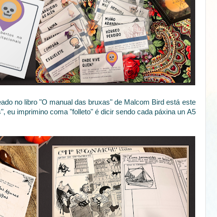
ado no libro "O manual das bruxas" de Malcom Bird está este
, eu imprimino coma "folleto" é dicir sendo cada páxina un A5