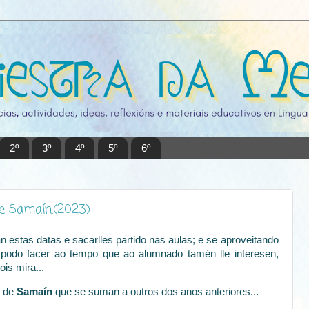
2º
3º
4º
5º
6º
e Samaín.(2023)
estas datas e sacarlles partido nas aulas; e se aproveitando
 podo facer ao tempo que ao alumnado tamén lle interesen,
is mira...
s de
Samaín
que se suman a outros dos anos anteriores...