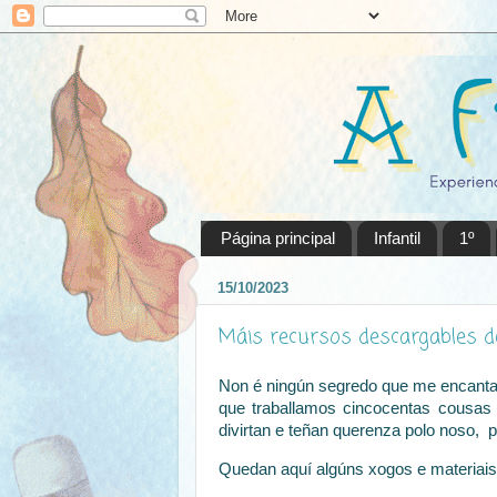
Página principal
Infantil
1º
15/10/2023
Máis recursos descargables d
Non é ningún segredo que me encantan 
que traballamos cincocentas cousas
divirtan e teñan querenza polo noso, po
Quedan aquí algúns xogos e materiai