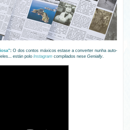
iosa"
:
O dos contos máxicos estase a converter nunha auto-
eles... están polo
Instagram
compilados nese
Genially
.