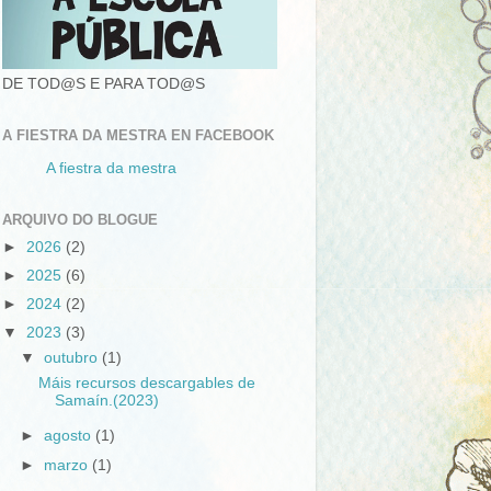
DE TOD@S E PARA TOD@S
A FIESTRA DA MESTRA EN FACEBOOK
A fiestra da mestra
ARQUIVO DO BLOGUE
►
2026
(2)
►
2025
(6)
►
2024
(2)
▼
2023
(3)
▼
outubro
(1)
Máis recursos descargables de
Samaín.(2023)
►
agosto
(1)
►
marzo
(1)