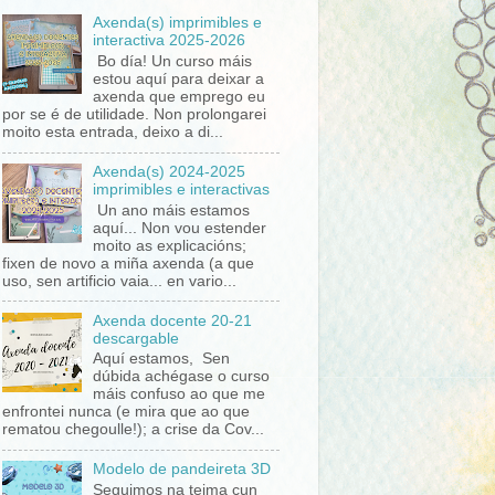
Axenda(s) imprimibles e
interactiva 2025-2026
Bo día! Un curso máis
estou aquí para deixar a
axenda que emprego eu
por se é de utilidade. Non prolongarei
moito esta entrada, deixo a di...
Axenda(s) 2024-2025
imprimibles e interactivas
Un ano máis estamos
aquí... Non vou estender
moito as explicacións;
fixen de novo a miña axenda (a que
uso, sen artificio vaia... en vario...
Axenda docente 20-21
descargable
Aquí estamos, Sen
dúbida achégase o curso
máis confuso ao que me
enfrontei nunca (e mira que ao que
rematou chegoulle!); a crise da Cov...
Modelo de pandeireta 3D
Seguimos na teima cun