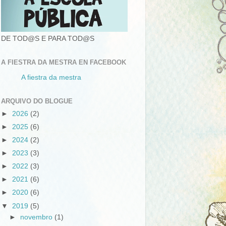
DE TOD@S E PARA TOD@S
A FIESTRA DA MESTRA EN FACEBOOK
A fiestra da mestra
ARQUIVO DO BLOGUE
►
2026
(2)
►
2025
(6)
►
2024
(2)
►
2023
(3)
►
2022
(3)
►
2021
(6)
►
2020
(6)
▼
2019
(5)
►
novembro
(1)