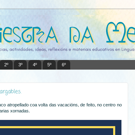
2º
3º
4º
5º
6º
argables.
o atropellado coa volta das vacacións, de feito, no centro no
varias xornadas.