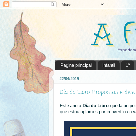
Página principal
Infantil
1º
22/04/2019
Día do Libro. Propostas e desc
E
ste ano o
Día do Libro
queda un pouc
que estou optamos por convertilo en 