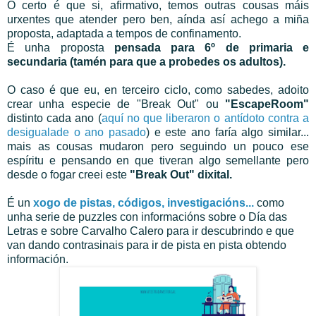
O certo é que si, afirmativo, temos outras cousas máis
urxentes que atender pero ben, aínda así achego a miña
proposta, adaptada a tempos de confinamento.
É unha proposta
pensada para 6º de primaria e
secundaria (tamén para que a probedes os adultos).
O caso é que eu, en terceiro ciclo, como sabedes, adoito
crear unha especie de "Break Out" ou
"EscapeRoom"
distinto cada ano (
aquí no que liberaron o antídoto contra a
desigualade o ano pasado
) e este ano faría algo similar...
mais as cousas mudaron pero seguindo un pouco ese
espíritu e pensando en que tiveran algo semellante pero
desde o fogar creei este
"Break Out" dixital.
É un
xogo de pistas, códigos, investigacións...
como
unha serie de puzzles con informacións sobre o Día das
Letras e sobre Carvalho Calero para ir descubrindo e que
van dando contrasinais para ir de pista en pista obtendo
información.