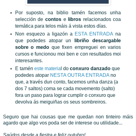
Por suposto, na biblio tamén facemos unha
selección de
contos
e
libros
relacionados coa
temática para telos máis á vista estos días.
Non esquezo
a ligazón a
ESTA ENTRADA
na
que podedes atopar un
libriño descargable
sobre o medo
que fixen empreguei en varios
cursos e funcionou moi ben e con resultados moi
interesantes.
E tamén
este materia
l do
conxuro danzado
que
podedes atopar
NESTA OUTRA ENTRADA
no
que, a través dun conto, facemos unha danza (a
dos 7 saltos) coma se cada movemento (salto)
fora un paso para lograr cumplir o conxuro que
devolva ás meiguiñas os seus sombreiros.
Seguro que hai cousas que me quedan non tinteiro máis
agardo que algo vos poda ser de interese ou utilidade...
Saúdos desde a fiestra e feliz outubro!