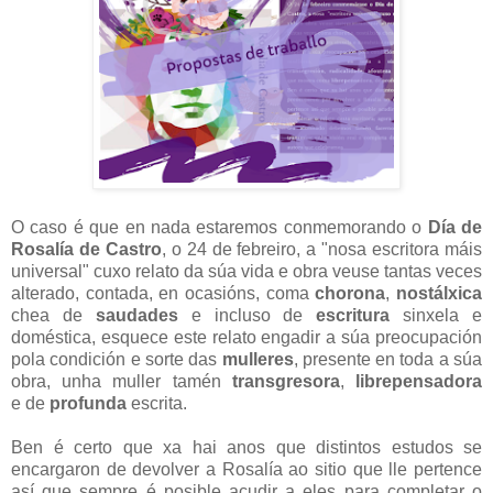
O caso é que en nada estaremos conmemorando o
Día de
Rosalía de Castro
, o 24 de febreiro, a "nosa escritora máis
universal" cuxo relato da súa vida e obra veuse tantas veces
alterado, contada, en ocasións, coma
chorona
,
nostálxica
chea de
saudades
e incluso de
escritura
sinxela e
doméstica, esquece este relato engadir a súa preocupación
pola condición e sorte das
mulleres
, presente en toda a súa
obra, unha muller tamén
transgresora
,
librepensadora
e de
profunda
escrita.
Ben é certo que xa hai anos que distintos estudos se
encargaron de devolver a Rosalía ao sitio que lle pertence
así que sempre é posible acudir a eles para completar o