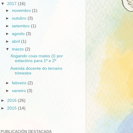
▼
2017
(16)
►
novembro
(1)
►
outubro
(3)
►
setembro
(1)
►
agosto
(3)
►
abril
(1)
▼
marzo
(2)
Xogando coas mates (I) por
estacións para 1º e 2º
Axenda docente do terceiro
trimestre
►
febreiro
(2)
►
xaneiro
(3)
►
2016
(26)
►
2015
(14)
PUBLICACIÓN DESTACADA