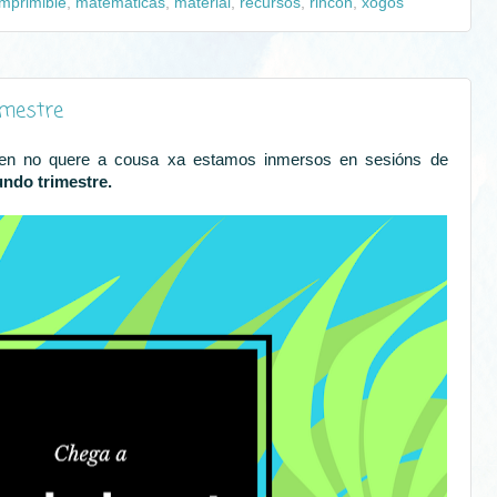
imprimible
,
matemáticas
,
material
,
recursos
,
rincón
,
xogos
imestre
en no quere a cousa xa estamos inmersos en sesións de
ndo trimestre.