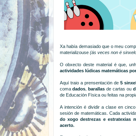
Xa había demasiado que o meu compañe
materializouse
(ás veces non é sinxel
O obxecto deste material é que, un
actividades lúdicas matemáticas po
Aquí traio a prensentación de
5 sinx
coma
dados
,
barallas
de cartas ou
d
de Educación Física ou feitas na propi
A intención é dividir a clase en cinc
sesión de matemáticas. Cada activid
do xogo destrezas e estratexias 
acerto.