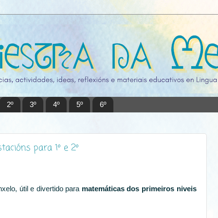
2º
3º
4º
5º
6º
tacións para 1º e 2º
xelo, útil e divertido para
matemáticas dos primeiros niveis