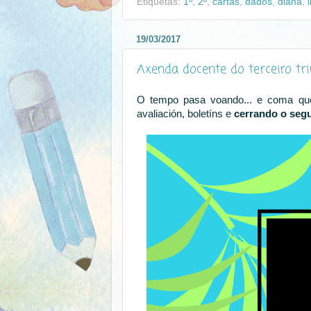
Etiquetas:
1º
,
2º
,
cartas
,
dados
,
diana
,
19/03/2017
Axenda docente do terceiro tr
O tempo pasa voando... e coma qu
avaliación, boletíns e
cerrando o segu