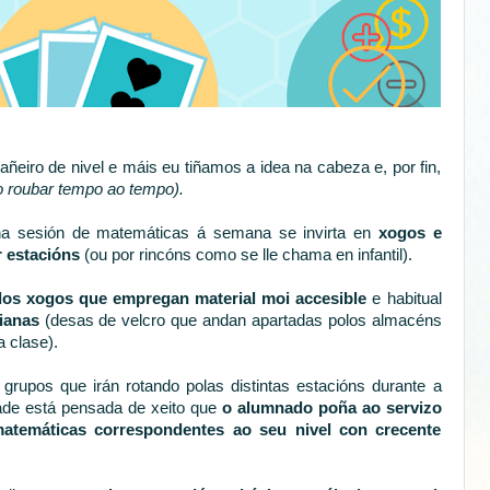
iro de nivel e máis eu tiñamos a idea na cabeza e, por fin,
o roubar tempo ao tempo).
ha sesión de matemáticas á semana se invirta en
xogos e
r estacións
(ou por rincóns como se lle chama en infantil).
elos xogos que empregan material moi accesible
e habitual
ianas
(desas de velcro que andan apartadas polos almacéns
a clase).
o grupos que irán rotando polas distintas estacións durante a
ade está pensada de xeito que
o alumnado poña ao servizo
matemáticas correspondentes ao seu nivel con crecente