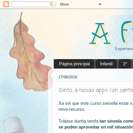
Página principal
Infantil
1º
17/06/2016
iSinto, a nosas apps con sent
Xa sei que este curso semella estar x
novo recurso.
Trátase dunha tarefa
tan sinxela com
se poden aproveitar en mil situación