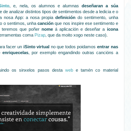
Sinto
, e, nela, os alumnos e alumnas
deseñaran a súa
se de analizar distintos tipos de sentimentos desde a ledicia e o
na nosa App: a nosa propia
definición
do sentimento, unha
o o sentimos, unha
canción
que nos inspire ese sentimento e
o, teremos que poñer
nome
á aplicación e deseñar a
icona
ferramentas coma
Pizap
, que da moito xogo neste caso).
ara facer un
iSinto virtual
no que todos poidamos
entrar nas
 enriquecelas
, por exemplo engandindo outras cancións a
uindo os sinxelos pasos desta
web
e tamén co material