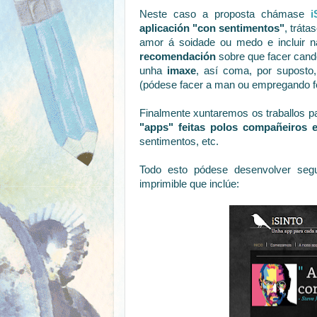
Neste caso a proposta chámase
i
aplicación "con sentimentos"
, tráta
amor á soidade ou medo e incluir 
recomendación
sobre que facer cand
unha
imaxe
, así coma, por supost
(pódese facer a man ou empregando 
Finalmente xuntaremos os traballos p
"apps" feitas polos compañeiros e
sentimentos, etc.
Todo esto pódese desenvolver seg
imprimible que inclúe: