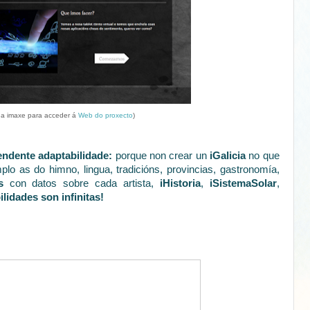
 na imaxe para acceder á
Web do proxecto
)
endente adaptabilidade:
porque non crear un
iGalicia
no que
lo as do himno, lingua, tradicións, provincias, gastronomía,
s
con datos sobre cada artista,
iHistoria
,
iSistemaSolar
,
ilidades son infinitas!