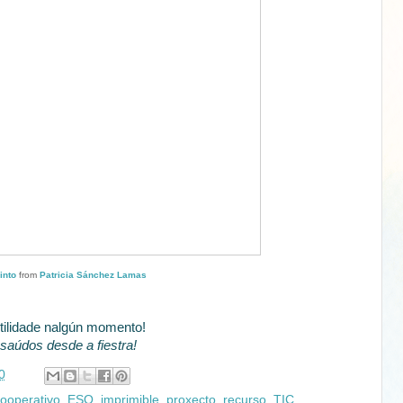
into
from
Patricia Sánchez Lamas
tilidade nalgún momento!
saúdos desde a fiestra!
0
ooperativo
,
ESO
,
imprimible
,
proxecto
,
recurso
,
TIC
,