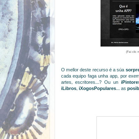
(Fai clic
O mellor deste recurso é a súa
sorpr
cada equipo faga unha app, por exemp
artes, escritores...? Ou un
iPintore
iLibros
,
iXogosPopulares
... as
posib