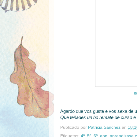
iS
Agardo que vos guste e vos sexa de u
Que teñades un bo remate de curso e 
Publicado por
Patricia Sánchez
en
18:1
Etiquetas:
4º
,
5º
,
6º
,
app
,
aprendizaxe c