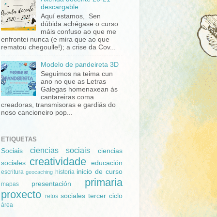
descargable
Aquí estamos, Sen
dúbida achégase o curso
máis confuso ao que me
enfrontei nunca (e mira que ao que
rematou chegoulle!); a crise da Cov...
Modelo de pandeireta 3D
Seguimos na teima cun
ano no que as Letras
Galegas homenaxean ás
cantareiras coma
creadoras, transmisoras e gardiás do
noso cancioneiro pop...
ETIQUETAS
ciencias sociais
Sociais
ciencias
creatividade
sociales
educación
inicio de curso
escritura
historia
geocaching
primaria
presentación
mapas
proxecto
sociales
tercer ciclo
retos
área