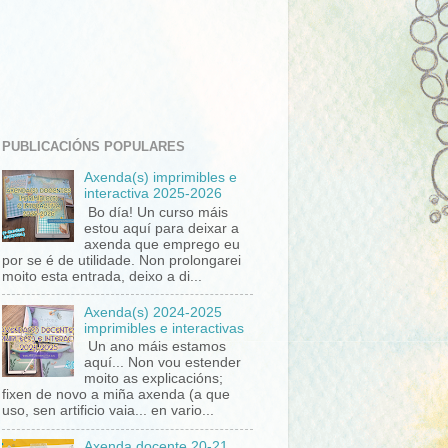
PUBLICACIÓNS POPULARES
Axenda(s) imprimibles e
interactiva 2025-2026
Bo día! Un curso máis
estou aquí para deixar a
axenda que emprego eu
por se é de utilidade. Non prolongarei
moito esta entrada, deixo a di...
Axenda(s) 2024-2025
imprimibles e interactivas
Un ano máis estamos
aquí... Non vou estender
moito as explicacións;
fixen de novo a miña axenda (a que
uso, sen artificio vaia... en vario...
Axenda docente 20-21