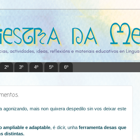
2º
3º
4º
5º
6º
imentos.
a agonizando, mais non quixera despedilo sin vos deixar este
o ampliable e adaptable
, é dicir, unha
ferramenta desas que
s distintas.