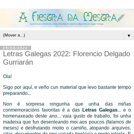
▼
28/04/2022
Letras Galegas 2022: Florencio Delgado
Gurriarán
Ola!
Sigo por aquí, e veño cun material que levo bastante tempo
preparando...
Non é sorpresa ningunha que unha das miñas
conmemoracións favoritas é a das
Letras Galegas
... e o
homenaxeado deste ano... vaia gusto de traballo, foi unha
madeixa que fun desenleando moi aos poucos
(falamos de
meses)
e desfrutando moito o camiño, atopando arquivos,
citas, documentos de moi variada tipoloxía e moito interés. E