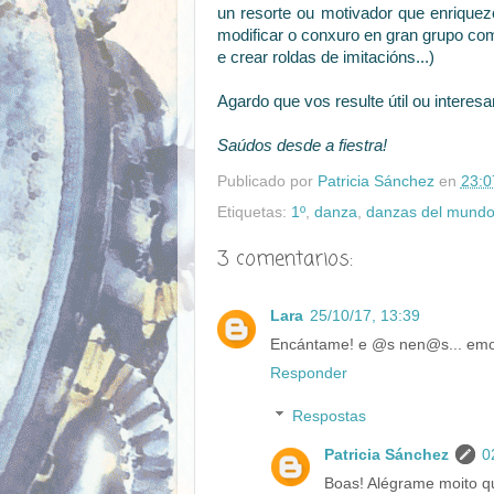
un resorte ou motivador que enriquez
modificar o conxuro en gran grupo com
e crear roldas de imitacións...)
Agardo que vos resulte útil ou intere
Saúdos desde a fiestra!
Publicado por
Patricia Sánchez
en
23:0
Etiquetas:
1º
,
danza
,
danzas del mund
3 comentarios:
Lara
25/10/17, 13:39
Encántame! e @s nen@s... emoc
Responder
Respostas
Patricia Sánchez
0
Boas! Alégrame moito que