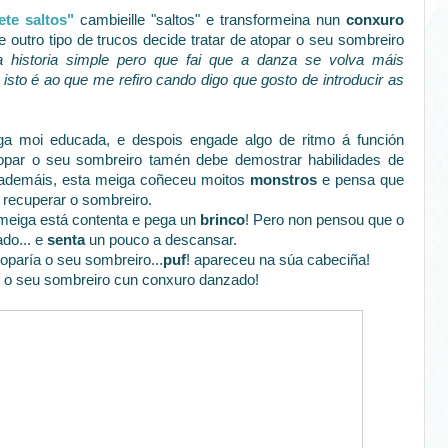
te saltos"
cambieille "saltos" e transformeina nun
conxuro
outro tipo de trucos decide tratar de atopar o seu sombreiro
 historia simple pero que fai que a danza se volva máis
.a isto é ao que me refiro cando digo que gosto de introducir as
a moi educada, e despois engade algo de ritmo á función
topar o seu sombreiro tamén debe demostrar habilidades de
. ademáis, esta meiga coñeceu moitos
monstros
e pensa que
 recuperar o sombreiro.
 meiga está contenta e pega un
brinco
! Pero non pensou que o
ado... e
senta
un pouco a descansar.
paría o seu sombreiro...
puf
! apareceu na súa cabeciña!
r o seu sombreiro cun conxuro danzado!