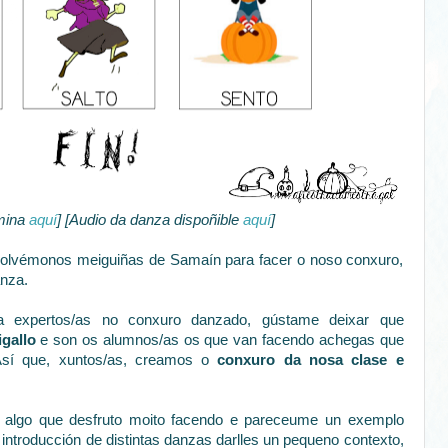
mina
aquí
] [Audio da danza dispoñible
aquí
]
volvémonos meiguiñas de Samaín para facer o noso conxuro,
anza.
a expertos/as no conxuro danzado, gústame deixar que
gallo
e son os alumnos/as os que van facendo achegas que
Así que, xuntos/as, creamos o
conxuro da nosa clase e
o algo que desfruto moito facendo e pareceume un exemplo
introducción de distintas danzas darlles un pequeno contexto,