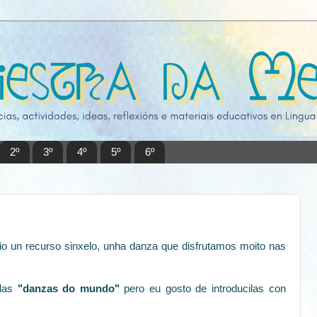
2º
3º
4º
5º
6º
io un recurso sinxelo, unha danza que disfrutamos moito nas
 das
"danzas do mundo"
pero eu gosto de introducilas con
.