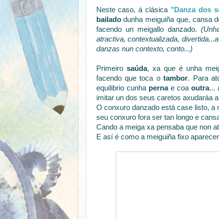
Neste caso, á clásica
"Danza dos se
bailado
dunha meiguiña que, cansa de 
facendo un meigallo danzado.
(Unha
atractiva, contextualizada, divertida..
danzas nun contexto, conto...)
Primeiro
saúda
, xa que é unha meig
facendo que toca o
tambor
. Para a
equilibrio cunha
perna
e coa
outra
..
imitar un dos seus caretos axudaráa a
O conxuro danzado está case listo, a
seu conxuro fora ser tan longo e cans
Cando a meiga xa pensaba que non ato
E así é como a meiguiña fixo aparece