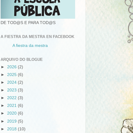
DE TOD@S E PARA TOD@S
A FIESTRA DA MESTRA EN FACEBOOK
A fiestra da mestra
ARQUIVO DO BLOGUE
►
2026
(2)
►
2025
(6)
►
2024
(2)
►
2023
(3)
►
2022
(3)
►
2021
(6)
►
2020
(6)
►
2019
(5)
►
2018
(10)