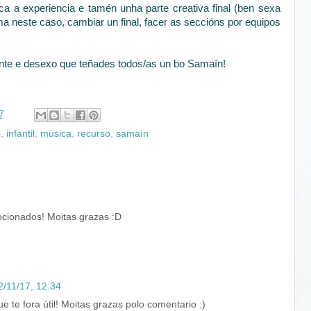
ca a experiencia e tamén unha parte creativa final (ben sexa
a neste caso, cambiar un final, facer as seccións por equipos
sante e desexo que teñades todos/as un bo Samaín!
7
o
,
infantil
,
música
,
recurso
,
samaín
ionados! Moitas grazas :D
2/11/17, 12:34
 te fora útil! Moitas grazas polo comentario :)