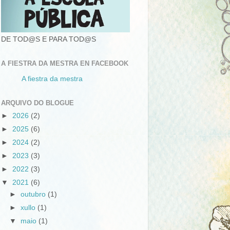
DE TOD@S E PARA TOD@S
A FIESTRA DA MESTRA EN FACEBOOK
A fiestra da mestra
ARQUIVO DO BLOGUE
►
2026
(2)
►
2025
(6)
►
2024
(2)
►
2023
(3)
►
2022
(3)
▼
2021
(6)
►
outubro
(1)
►
xullo
(1)
▼
maio
(1)