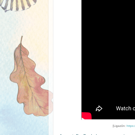
[Ligazón:
https: