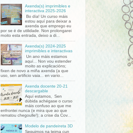
Axenda(s) imprimibles e
interactiva 2025-2026
Bo día! Un curso máis
estou aquí para deixar a
axenda que emprego eu
por se é de utilidade. Non prolongarei
moito esta entrada, deixo a di...
Axenda(s) 2024-2025
imprimibles e interactivas
Un ano máis estamos
aquí... Non vou estender
moito as explicacións;
fixen de novo a miña axenda (a que
uso, sen artificio vaia... en vario...
Axenda docente 20-21
descargable
Aquí estamos, Sen
dúbida achégase o curso
máis confuso ao que me
enfrontei nunca (e mira que ao que
rematou chegoulle!); a crise da Cov...
Modelo de pandeireta 3D
Seguimos na teima cun