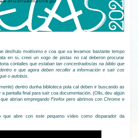
 desfruto moitísimo e coa que xa levamos bastante tempo
ata en si, creei un xogo de pistas no cal deberon procurar
istoria cóntalles que
estaban tan concentrados/as na biblio que
ntro e que agora deben recoller a información e saír cos
gue o autobús.
ente) dentro dunha biblioteca pola cal deben ir buscando as
 a pantalla final para saír coa documentación. (Ollo, deu algún
s que abrían empregando
Firefox
pero abrimos con
Chrome
e
que abre con este pequeno vídeo como disparador da