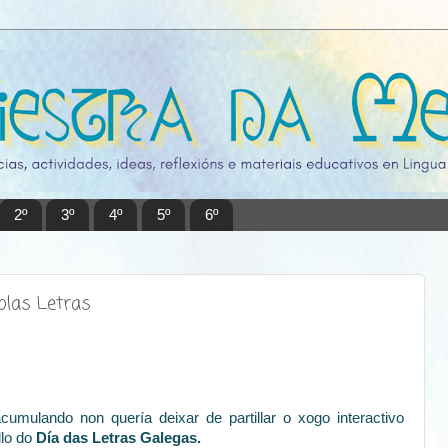
2º
3º
4º
5º
6º
olas Letras
mulando non quería deixar de partillar o xogo interactivo
llo do
Día das Letras Galegas.