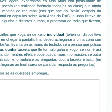
/ás, agora, expertos/as en Xela Arias coa posibilidade de
 e poesía (en realidade farémolo todos/as na clase) que aínda
 montón de recursos (cos que sae da "biblio" despois da
ntal en capítulos sobre Xela Arias da RAG, a unha listaxe de
lgunha e distintos cursos, o programa de radio que fixeron,
irlles que xogaran de xeito
individual
(teñen un disposittivo
a en chegar á pantalla final debeu achegarse a unha zona cun
odos/as levantaron as mans do teclado, se a persoa que pulsou
as dunha tarxeta
que lle formulo gaña o xogo, se non é así
gando mentres el/ela e pode buscar máis información; se outra
lsador e formúlanse as preguntas doutra tarxeta e así... (en
hegaran ao final aliáronse para dar resposta ás preguntas)
por se as queredes empregar..