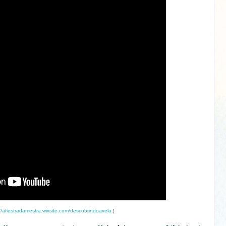
//afiestradamestra.wixsite.com/descubrindoaxela
]