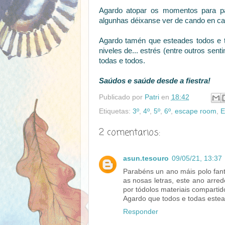
Agardo atopar os momentos para par
algunhas déixanse ver de cando en c
Agardo tamén que esteades todos e 
niveles de... estrés (entre outros sen
todas e todos.
Saúdos e saúde desde a fiestra!
Publicado por
Patri
en
18:42
Etiquetas:
3º
,
4º
,
5º
,
6º
,
escape room
,
2 comentarios:
asun.tesouro
09/05/21, 13:37
Parabéns un ano máis polo fantá
as nosas letras, este ano arred
por tódolos materiais compartid
Agardo que todos e todas estea
Responder