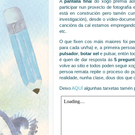
A
pantalla fina
l do xogo premia aos
participar nun proxecto de fotografía
está en construción pero tamén cun
investigación), desde o vídeo-docume
cancións da cal estamos empregando a
etc.
O que fixen cos máis maiores foi ped
para cada un/ha) e, a primeira perso
pulsador
,
botar xel
e pulsar, entón t
é quen de dar resposta ás
5 pregunt
volve ao sitio e todos poden seguir xo
persoa remata repite o proceso do pu
realidade, nunha clase, dous dos que c
Deixo
AQUÍ
algunhas tarxetas tamén 