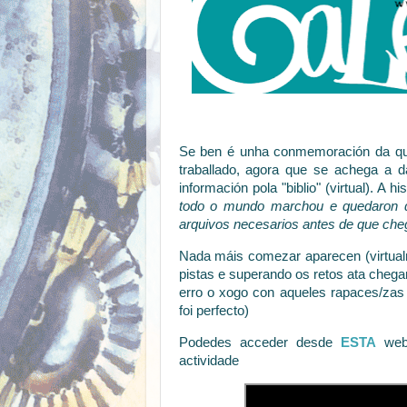
Se ben é unha conmemoración da que
traballado, agora que se achega a d
información pola "biblio" (virtual). A h
todo o mundo marchou e quedaron de
arquivos necesarios antes de que che
Nada máis comezar aparecen (virtualm
pistas e superando os retos ata chegar
erro o xogo con aqueles rapaces/za
foi perfecto)
Podedes acceder desde
ESTA
web 
actividade