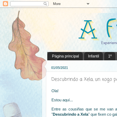
Página principal
Infantil
1º
01/05/2021
Descubrindo a Xela, un xogo p
Ola!
Estou aquí...
Entre as cousiñas que se me van acu
"
Descubrindo a Xela
" que fixen co ga