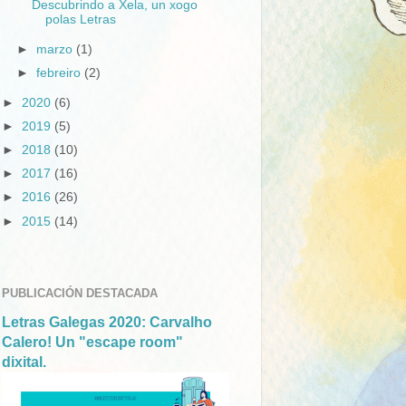
Descubrindo a Xela, un xogo
polas Letras
►
marzo
(1)
►
febreiro
(2)
►
2020
(6)
►
2019
(5)
►
2018
(10)
►
2017
(16)
►
2016
(26)
►
2015
(14)
PUBLICACIÓN DESTACADA
Letras Galegas 2020: Carvalho
Calero! Un "escape room"
dixital.