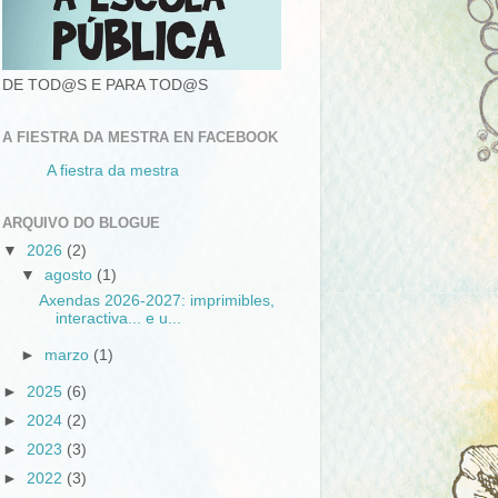
DE TOD@S E PARA TOD@S
A FIESTRA DA MESTRA EN FACEBOOK
A fiestra da mestra
ARQUIVO DO BLOGUE
▼
2026
(2)
▼
agosto
(1)
Axendas 2026-2027: imprimibles,
interactiva... e u...
►
marzo
(1)
►
2025
(6)
►
2024
(2)
►
2023
(3)
►
2022
(3)