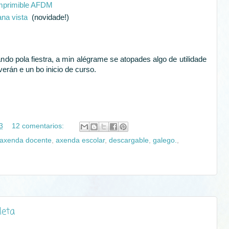
imprimible AFDM
na vista
(novidade!)
o pola fiestra, a min alégrame se atopades algo de utilidade
erán e un bo inicio de curso.
3
12 comentarios:
axenda docente
,
axenda escolar
,
descargable
,
galego.
,
leta