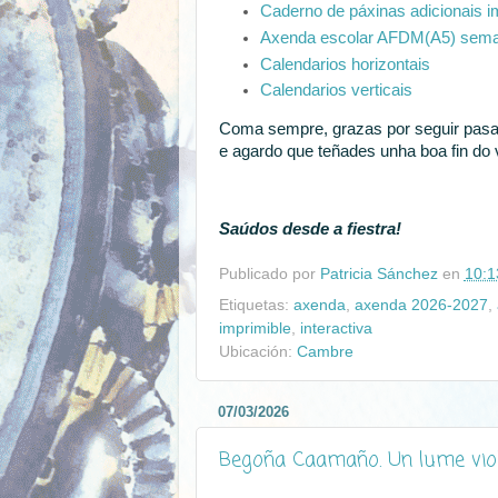
Caderno de páxinas adicionais 
Axenda escolar AFDM(A5) sema
Calendarios horizontais
Calendarios verticais
Coma sempre, grazas por seguir pasand
e agardo que teñades unha boa fin do v
Saúdos desde a fiestra!
Publicado por
Patricia Sánchez
en
10:1
Etiquetas:
axenda
,
axenda 2026-2027
,
imprimible
,
interactiva
Ubicación:
Cambre
07/03/2026
Begoña Caamaño. Un lume vio