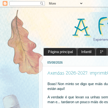
Página principal
Infantil
1º
05/08/2026
Axendas 2026-2027: imprimibles
Boas! Non minto se digo que máis du
están aquí!
A verdade é que levan xa unhas sema
man e... tardaron un pouco máis do e