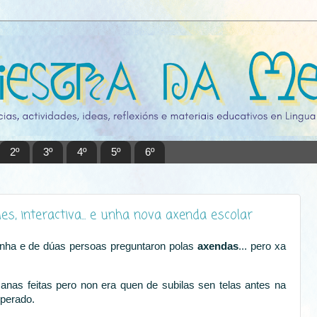
2º
3º
4º
5º
6º
, interactiva... e unha nova axenda escolar
nha e de dúas persoas preguntaron polas
axendas
... pero xa
nas feitas pero non era quen de subilas sen telas antes na
sperado.