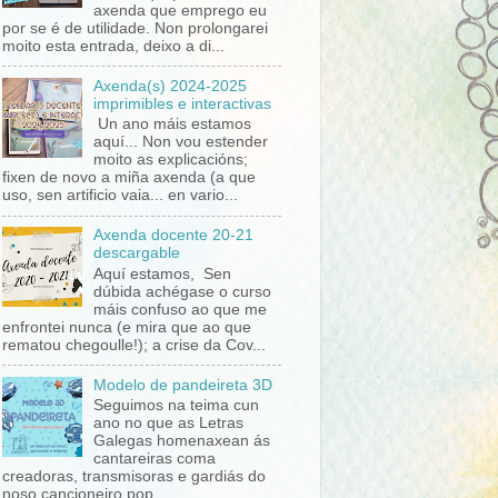
axenda que emprego eu
por se é de utilidade. Non prolongarei
moito esta entrada, deixo a di...
Axenda(s) 2024-2025
imprimibles e interactivas
Un ano máis estamos
aquí... Non vou estender
moito as explicacións;
fixen de novo a miña axenda (a que
uso, sen artificio vaia... en vario...
Axenda docente 20-21
descargable
Aquí estamos, Sen
dúbida achégase o curso
máis confuso ao que me
enfrontei nunca (e mira que ao que
rematou chegoulle!); a crise da Cov...
Modelo de pandeireta 3D
Seguimos na teima cun
ano no que as Letras
Galegas homenaxean ás
cantareiras coma
creadoras, transmisoras e gardiás do
noso cancioneiro pop...