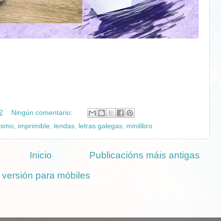
2
Ningún comentario:
ismo
,
imprimible
,
lendas
,
letras galegas
,
minilibro
Inicio
Publicacións máis antigas
 versión para móbiles