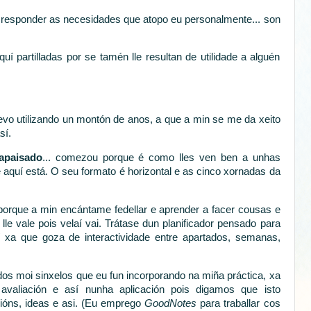
responder as necesidades que atopo eu personalmente... son
í partilladas por se tamén lle resultan de utilidade a alguén
evo utilizando un montón de anos, a que a min se me da xeito
sí.
apaisado
... comezou porque é como lles ven ben a unhas
e aquí está. O seu formato é horizontal e as cinco xornadas da
orque a min encántame fedellar e aprender a facer cousas e
 lle vale pois velaí vai. Trátase dun planificador pensado para
 xa que goza de interactividade entre apartados, semanas,
os moi sinxelos que eu fun incorporando na miña práctica, xa
avaliación e así nunha aplicación pois digamos que isto
óns, ideas e asi. (Eu emprego
GoodNotes
para traballar cos