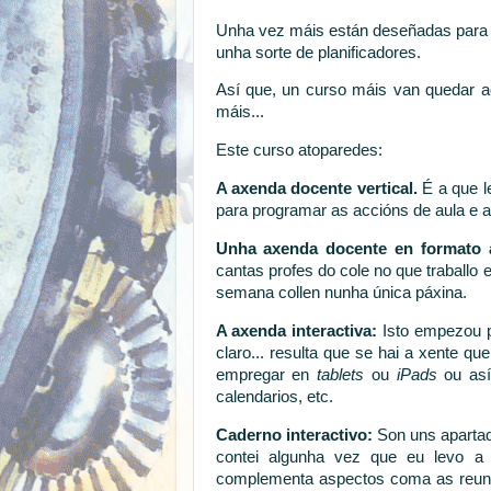
Unha vez máis están deseñadas para 
unha sorte de planificadores.
Así que, un curso máis van quedar aqu
máis...
Este curso atoparedes:
A axenda docente vertical.
É a que l
para programar as accións de aula e a
Unha axenda docente en formato 
cantas profes do cole no que traballo 
semana collen nunha única páxina.
A axenda interactiva:
Isto empezou p
claro... resulta que se hai a xente que
empregar en
tablets
ou
iPads
ou así
calendarios, etc.
Caderno interactivo:
Son uns apartad
contei algunha vez que eu levo a 
complementa aspectos coma as reuni