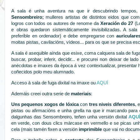
A sala é unha aventura na que ir descubrindo tempos,
Sensombreiro;
mulleres artistas de distintos eidos que com
logros con todos os autores de renome da
Xeración do 27
(Lo
e obras quedaron sistemáticamente invisibilizadas. A sal
preferible en ordenador) e debe empregarse con
auriculare
moitas pistas, cavilacións, vídeos... para os que se precisa esc
A sala é asequible aínda que esixe, coma calquera sala de fuga
buscar, probar, inferir, decidir... e procurei non deixar de lad
anécdotas e imaxes da época á vez contextualizar, presentar h
coñecidos polo meu alumnado.
Acceso á sala de fuga dixital na imaxe ou
AQUÍ
Ademáis creei outra serie de
materiais
:
Uns pequenos xogos de lóxica
con
tres niveis diferentes
, 
pistas ou afirmacións e unha grella na que ir marcando para
dalgunhas das Sensombreiro, teñen unha versión dixital
AQU
en verde, con dous clics márcase en vermello e se picas unh
cela (mais tamén fixen a versión
imprimible
que vai no docum