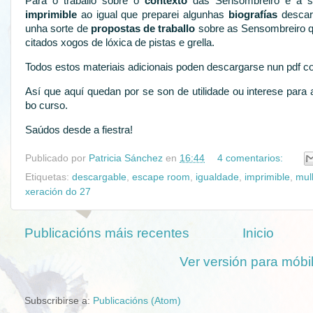
Para o traballo sobre o
contexto
das Sensombreiro e a súa
imprimible
ao igual que preparei algunhas
biografías
descar
unha sorte de
propostas de traballo
sobre as Sensombreiro q
citados xogos de lóxica de pistas e grella.
Todos estos materiais adicionais poden descargarse nun pdf c
Así que aquí quedan por se son de utilidade ou interese para 
bo curso.
Saúdos desde a fiestra!
Publicado por
Patricia Sánchez
en
16:44
4 comentarios:
Etiquetas:
descargable
,
escape room
,
igualdade
,
imprimible
,
mul
xeración do 27
Publicacións máis recentes
Inicio
Ver versión para móbi
Subscribirse a:
Publicacións (Atom)