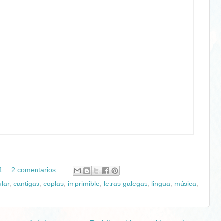
1
2 comentarios:
lar
,
cantigas
,
coplas
,
imprimible
,
letras galegas
,
lingua
,
música
,