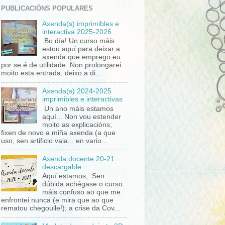
PUBLICACIÓNS POPULARES
Axenda(s) imprimibles e
interactiva 2025-2026
Bo día! Un curso máis
estou aquí para deixar a
axenda que emprego eu
por se é de utilidade. Non prolongarei
moito esta entrada, deixo a di...
Axenda(s) 2024-2025
imprimibles e interactivas
Un ano máis estamos
aquí... Non vou estender
moito as explicacións;
fixen de novo a miña axenda (a que
uso, sen artificio vaia... en vario...
Axenda docente 20-21
descargable
Aquí estamos, Sen
dúbida achégase o curso
máis confuso ao que me
enfrontei nunca (e mira que ao que
rematou chegoulle!); a crise da Cov...