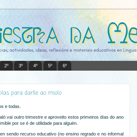
2º
3º
4º
5º
6º
plas para darlle ao miolo
s e todas.
ló vai outro trimestre e aproveito estos primeiros días do ano
imible por se é de utilidade para alguén.
n sendo recurso educativo (no ensino regrado e no informal