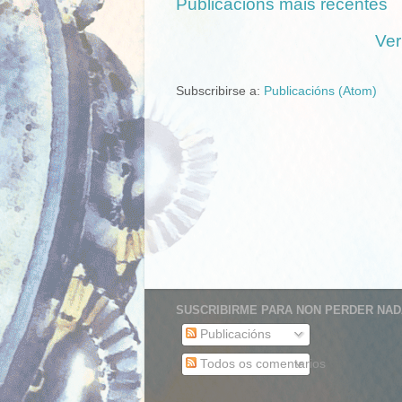
Publicacións máis recentes
Ver
Subscribirse a:
Publicacións (Atom)
SUSCRIBIRME PARA NON PERDER NADA
Publicacións
Todos os comentarios