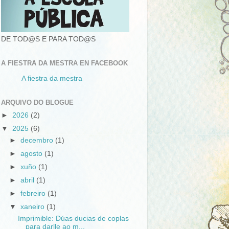
DE TOD@S E PARA TOD@S
A FIESTRA DA MESTRA EN FACEBOOK
A fiestra da mestra
ARQUIVO DO BLOGUE
►
2026
(2)
▼
2025
(6)
►
decembro
(1)
►
agosto
(1)
►
xuño
(1)
►
abril
(1)
►
febreiro
(1)
▼
xaneiro
(1)
Imprimible: Dúas ducias de coplas
para darlle ao m...