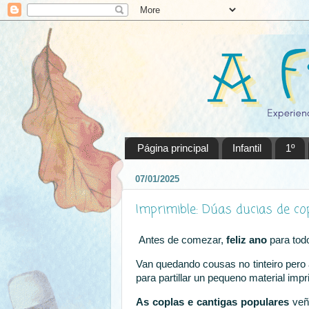
Página principal
Infantil
1º
07/01/2025
Imprimible: Dúas ducias de co
Antes de comezar,
feliz ano
para todo
Van quedando cousas no tinteiro pero a
para partillar un pequeno material impr
As coplas e cantigas populares
veñe