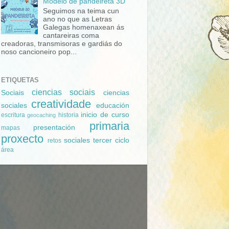
Modelo de pandeireta 3D
Seguimos na teima cun
ano no que as Letras
Galegas homenaxean ás
cantareiras coma
creadoras, transmisoras e gardiás do
noso cancioneiro pop...
ETIQUETAS
ciencias sociais
Sociais
ciencias
creatividade
sociales
educación
inicio de curso
escritura
historia
geocaching
primaria
presentación
mapas
proxecto
sociales
tercer ciclo
retos
área