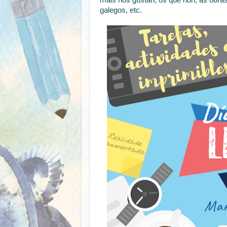
máis nos gustan, os que non, as obra
galegos, etc.