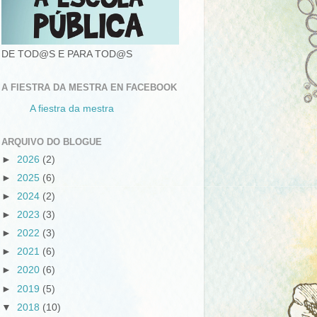
DE TOD@S E PARA TOD@S
A FIESTRA DA MESTRA EN FACEBOOK
A fiestra da mestra
ARQUIVO DO BLOGUE
►
2026
(2)
►
2025
(6)
►
2024
(2)
►
2023
(3)
►
2022
(3)
►
2021
(6)
►
2020
(6)
►
2019
(5)
▼
2018
(10)