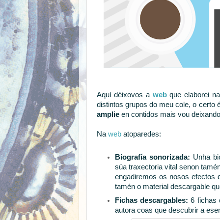
Aquí déixovos a
web
que elaborei na
distintos grupos do meu cole, o certo 
amplie
en contidos mais vou deixando 
Na
web
atoparedes:
Biografía sonorizada:
Unha bio
súa traxectoria vital senon tamé
engadiremos os nosos efectos d
tamén o material descargable q
Fichas descargables:
6 fichas 
autora coas que descubrir a ese