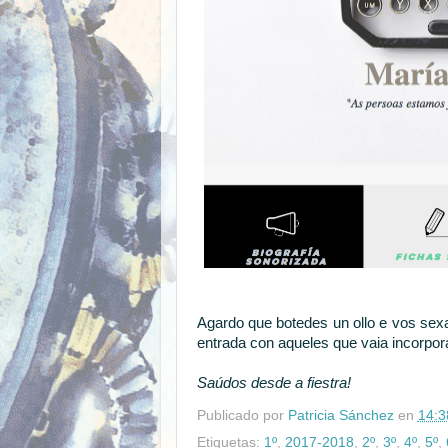
Agardo que botedes un ollo e vos sexan
entrada con aqueles que vaia incorpor
Saúdos desde a fiestra!
Publicado por
Patricia Sánchez
en
14:3
Etiquetas:
1º
,
2017-2018
,
2º
,
3º
,
4º
,
5º
,