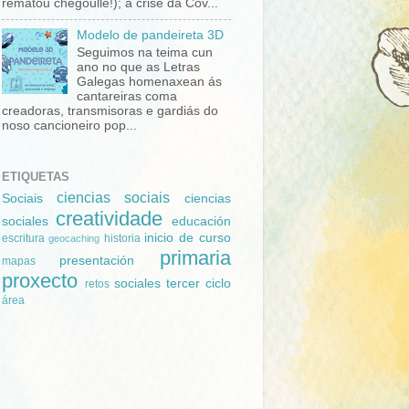
rematou chegoulle!); a crise da Cov...
Modelo de pandeireta 3D
Seguimos na teima cun
ano no que as Letras
Galegas homenaxean ás
cantareiras coma
creadoras, transmisoras e gardiás do
noso cancioneiro pop...
ETIQUETAS
ciencias sociais
Sociais
ciencias
creatividade
sociales
educación
inicio de curso
escritura
historia
geocaching
primaria
presentación
mapas
proxecto
sociales
tercer ciclo
retos
área