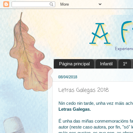
Página principal
Infantil
1º
08/04/2018
Letras Galegas 2018
Nin cedo nin tarde, unha vez máis ac
Letras Galegas.
É unha das miñas conmemoracións favo
autor (neste caso autora, por fin, "só"