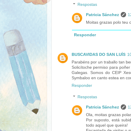
Respostas
Patricia Sánchez
1
Moitas grazas polo teu 
Responder
BUSCAVIDAS DO SAN LUÍS
10
Parabéns por un traballo tan ben
Solicítoche permiso para poñe
Galegas. Somos do CEIP Xesú
Symbaloo en canto estea en con
Responder
Respostas
Patricia Sánchez
1
Ola, moitas grazas pola
Por suposto, está subi
todo aquel que queira!
Encantada de visitar o 