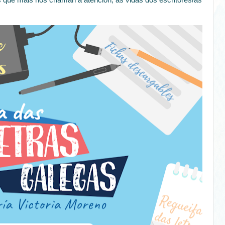
s que máis nos chaman a atención, as vidas dos escritores/as