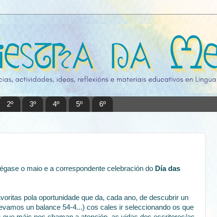
2º
3º
4º
5º
6º
hégase o maio e a correspondente celebración do
Día das
ritas pola oportunidade que da, cada ano, de descubrir un
 levamos un balance 54-4...) cos cales ir seleccionando os que