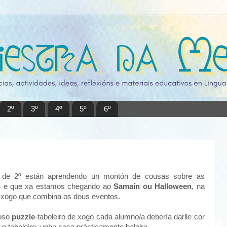
2º
3º
4º
5º
6º
s de 2º están aprendendo un montón de cousas sobre as
s
e que xa estamos chegando ao
Samaín ou Halloween
, na
 xogo que combina os dous eventos.
noso
puzzle
-taboleiro de xogo cada alumno/a debería darlle cor