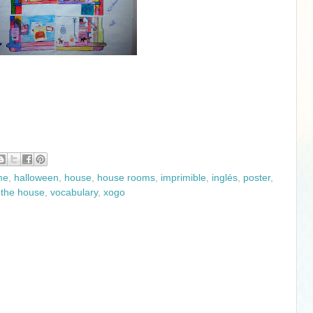
me
,
halloween
,
house
,
house rooms
,
imprimible
,
inglés
,
poster
,
,
the house
,
vocabulary
,
xogo