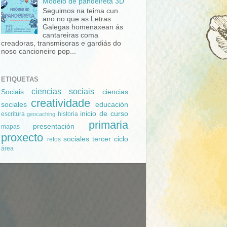
Modelo de pandeireta 3D
Seguimos na teima cun
ano no que as Letras
Galegas homenaxean ás
cantareiras coma
creadoras, transmisoras e gardiás do
noso cancioneiro pop...
ETIQUETAS
ciencias sociais
Sociais
ciencias
creatividade
sociales
educación
inicio de curso
escritura
historia
geocaching
primaria
presentación
mapas
proxecto
sociales
tercer ciclo
retos
área