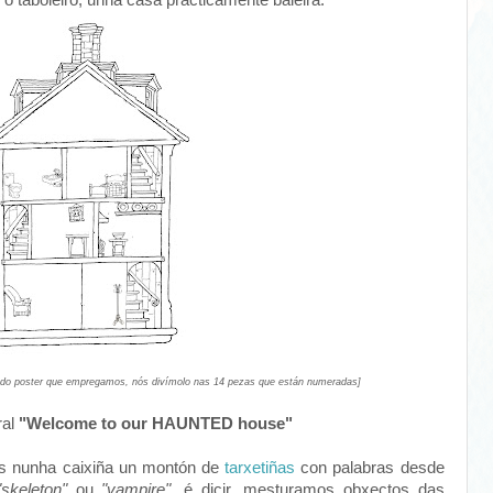
o taboleiro, unha casa prácticamente baleira.
 do poster que empregamos, nós divímolo nas 14 pezas que están numeradas]
ral
"Welcome to our HAUNTED house"
os nunha caixiña un montón de
tarxetiñas
con palabras desde
"skeleton"
ou
"vampire"
, é dicir, mesturamos obxectos das