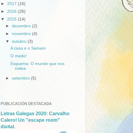
►
2017
(16)
►
2016
(26)
▼
2015
(14)
►
decembro
(2)
►
novembro
(4)
▼
outubro
(3)
A casa e o Samaín
O medo!
Esquema: O mundo que nos
rodea
►
setembro
(5)
PUBLICACIÓN DESTACADA
Letras Galegas 2020: Carvalho
Calero! Un "escape room"
dixital.