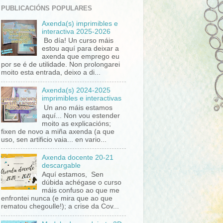
PUBLICACIÓNS POPULARES
Axenda(s) imprimibles e
interactiva 2025-2026
Bo día! Un curso máis
estou aquí para deixar a
axenda que emprego eu
por se é de utilidade. Non prolongarei
moito esta entrada, deixo a di...
Axenda(s) 2024-2025
imprimibles e interactivas
Un ano máis estamos
aquí... Non vou estender
moito as explicacións;
fixen de novo a miña axenda (a que
uso, sen artificio vaia... en vario...
Axenda docente 20-21
descargable
Aquí estamos, Sen
dúbida achégase o curso
máis confuso ao que me
enfrontei nunca (e mira que ao que
rematou chegoulle!); a crise da Cov...