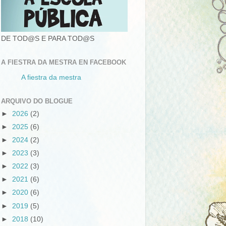
DE TOD@S E PARA TOD@S
A FIESTRA DA MESTRA EN FACEBOOK
A fiestra da mestra
ARQUIVO DO BLOGUE
►
2026
(2)
►
2025
(6)
►
2024
(2)
►
2023
(3)
►
2022
(3)
►
2021
(6)
►
2020
(6)
►
2019
(5)
►
2018
(10)