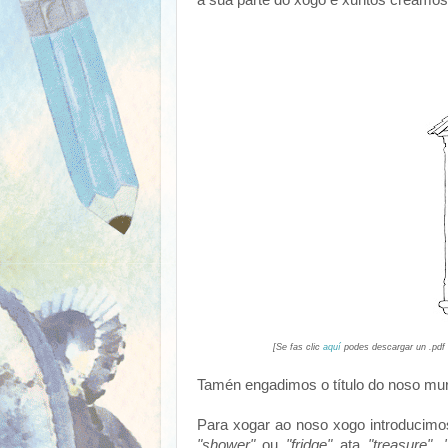
á súa parte do xogo e xuntos creamos 
[Se fas clic
aquí
podes descargar un .pdf
Tamén engadimos o título do noso mu
Para xogar ao noso xogo introducim
"shower"
ou
"fridge"
ata
"treasure"
,